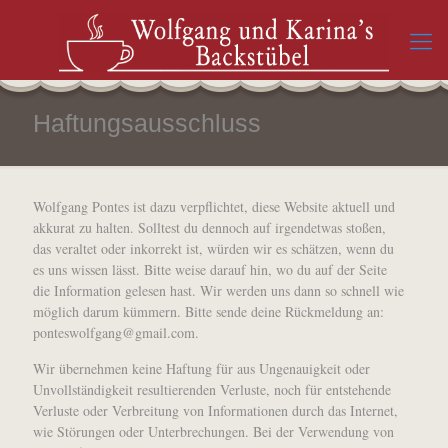
Haftungsausschluss
Wolfgang Pontes ist dazu verpflichtet, diese Website aktuell und
akkurat zu halten. Solltest du dennoch auf irgendetwas stoßen,
das veraltet oder inkorrekt ist, würden wir es schätzen, wenn du
es uns wissen lässt. Bitte weise darauf hin, wo du auf der Seite
die Information gelesen hast. Wir werden uns dann so schnell wie
möglich darum kümmern. Bitte sende deine Rückmeldung an:
moc.liamg@gnagflowsetnop
.
Wir übernehmen keine Haftung für aus Ungenauigkeit oder
Unvollständigkeit resultierenden Verluste, noch für entstehende
Verluste oder Verbreitung von Informationen durch das Internet,
wie Störungen oder Unterbrechungen. Bei der Verwendung von